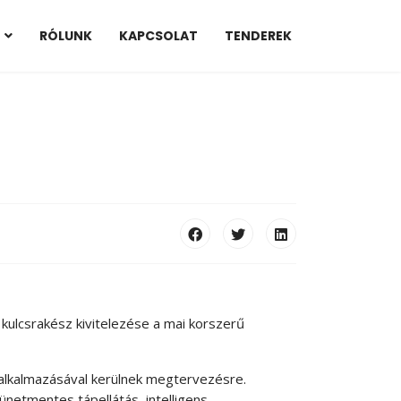
RÓLUNK
KAPCSOLAT
TENDEREK
kulcsrakész kivitelezése a mai korszerű
 alkalmazásával kerülnek megtervezésre.
ünetmentes tápellátás, intelligens