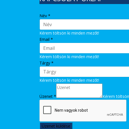
Név
*
Kérem töltsön ki minden mezőt!
Email
*
Kérem töltsön ki minden mezőt!
Tárgy
*
Kérem töltsön ki minden mezőt!
Üzenet
*
Kérem töltsön
Üzenet küldése