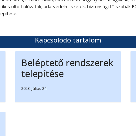
ikus oltó-hálózatok, adatvédelmi széfek, biztonsági IT szobák 
epítése.
kiépítése
Kapcsolódó tartalom
Beléptető rendszerek
telepítése
2023. július 24