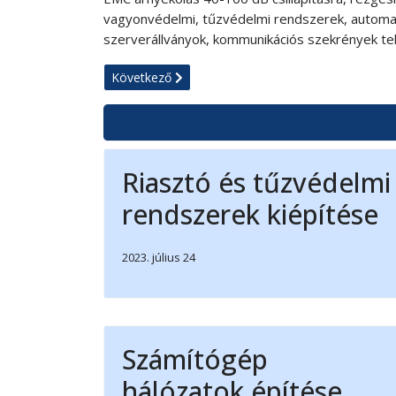
vagyonvédelmi, tűzvédelmi rendszerek, automat
szerverállványok, kommunikációs szekrények tel
Következő cikk: Riasztó és tűzvédelmi rendszerek 
Következő
Riasztó és tűzvédelmi
rendszerek kiépítése
2023. július 24
Számítógép
hálózatok építése