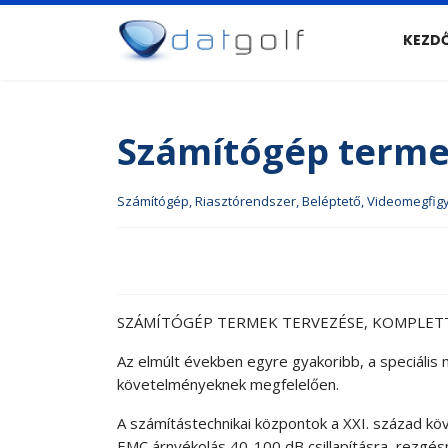
KEZD
Számítógép terme
Számítógép, Riasztórendszer, Beléptető, Videomegfig
SZÁMÍTÓGÉP TERMEK TERVEZÉSE, KOMPLETT
Az elmúlt években egyre gyakoribb, a speciális
követelményeknek megfelelően.
A számítástechnikai központok a XXI. század kö
EMC árnyékolás 40-100 dB csillapításra, rezgésm