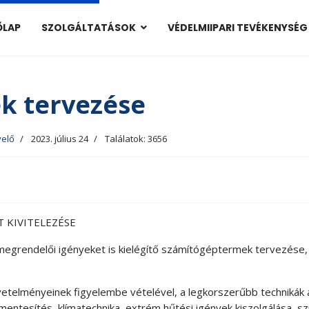
ŐLAP
SZOLGÁLTATÁSOK
VÉDELMIIPARI TEVÉKENYSÉG
k tervezése
yelő
2023. július 24
Találatok: 3656
 KIVITELEZÉSE
 megrendelői igényeket is kielégítő számítógéptermek tervezése, 
vetelményeinek figyelembe vételével, a legkorszerűbb technikák
entesítés, klímatechnika, extrém hűtési igények kiszolgálása, sz